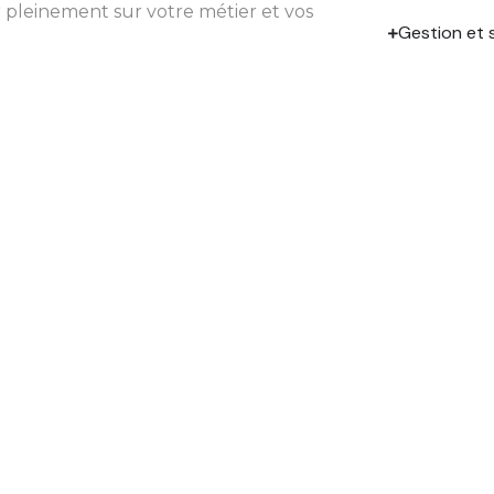
 pleinement sur votre métier et vos
Gestion et 
n partenaire de
Droit des s
ur votre réussite.
Informations
TACT
MENU
venue Jean Jaurès
Le cabinet