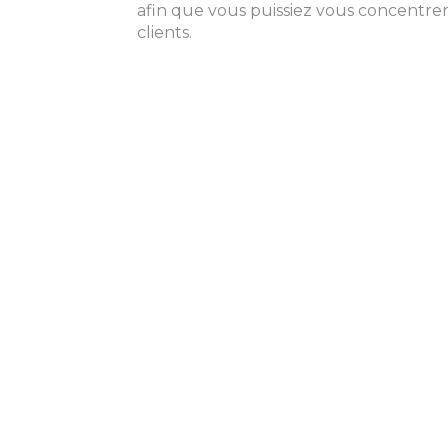
afin que vous puissiez vous concentrer
clients.
Faites confiance à u
proximité engagé po
CON
104 A