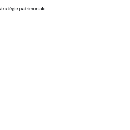
stratégie patrimoniale
ociétés
 liées à la durabilité
SUIVEZ NOTRE ACTUALITÉ
Linkedin : PREM’CONSEIL