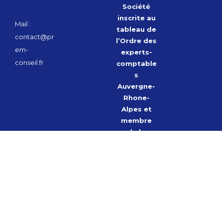
Société
inscrite au
Mail :
tableau de
contact@pr
l’Ordre des
em-
experts-
conseil.fr
comptable
s
Auvergne-
Rhone-
Alpes et
membre
de la
Compagni
e
Régionale
des
Commissai
res aux
Comptes