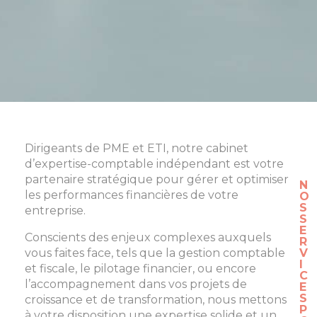
Dirigeants de PME et ETI, notre cabinet
d’expertise-comptable indépendant est votre
partenaire stratégique pour gérer et optimiser
N
les performances financières de votre
O
S
entreprise.
S
E
Conscients des enjeux complexes auxquels
R
vous faites face, tels que la gestion comptable
V
I
et fiscale, le pilotage financier, ou encore
C
l’accompagnement dans vos projets de
E
S
croissance et de transformation, nous mettons
P
à votre disposition une expertise solide et un